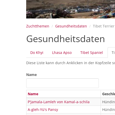
Zuchtthemen
Gesundheitsdaten
Tibet Terrier
Gesundheitsdaten
Primäre
Do Khyi
Lhasa Apso
Tibet Spaniel
Ti
Reiter
Diese Liste kann durch Anklicken in der Kopfzeile s
Name
Name
Geschl
P'Jamala-Lamleh von Kamal-a-schila
Hündin
A-gleh-Yü's Pansy
Hündin