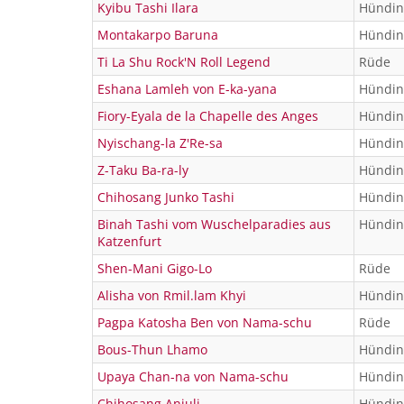
Kyibu Tashi Ilara
Hündin
Montakarpo Baruna
Hündin
Ti La Shu Rock'N Roll Legend
Rüde
Eshana Lamleh von E-ka-yana
Hündin
Fiory-Eyala de la Chapelle des Anges
Hündin
Nyischang-la Z'Re-sa
Hündin
Z-Taku Ba-ra-ly
Hündin
Chihosang Junko Tashi
Hündin
Binah Tashi vom Wuschelparadies aus
Hündin
Katzenfurt
Shen-Mani Gigo-Lo
Rüde
Alisha von Rmil.lam Khyi
Hündin
Pagpa Katosha Ben von Nama-schu
Rüde
Bous-Thun Lhamo
Hündin
Upaya Chan-na von Nama-schu
Hündin
Chihosang Anjuli
Hündin