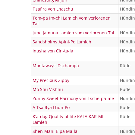
F'safira von Lhaschu
Hündin
Tom-pa Im-chi Lamleh vom verlorenen
Hündin
Tal
June Jamuna Lamleh vom verlorenen Tal
Hündin
Sandsholms Apini-Po Lamleh
Hündin
Inusha von Cin-ta-la
Hündin
Montaways' Dschampa
Rüde
My Precious Zippy
Hündin
Mo Shu Vishnu
Rüde
Zunny Sweet Harmony von Tsche-pa-me
Hündin
A Tsa Rya Lhun-Po
Rüde
K'a-dag Quality of life KALA KAR-MI
Rüde
Lamleh
Shen-Mani E-pa Ma-la
Hündin