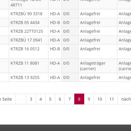
48711
KTRZBÜ 90 3318
HD-A
0/0
Anlagefrei
Anlage
KTRZB 05 4434
HD-B
0/0
Anlagefrei
Anlage
KTRZB 22TT0125
HD-A
0/0
Anlagefrei
Anlage
KTRZBÜ 17 0941
HD-A
0/0
Anlagefrei
Anlage
KTRZB 16 0512
HD-B
0/0
Anlagefrei
Anlage
KTRZB 11 8081
HD-A
0/0
Anlageträger
Anlag
(carrier)
(carrie
KTRZB 13 9255
HD-A
0/0
Anlagefrei
Anlage
e Seite
…
3
4
5
6
7
8
9
10
11
nächs