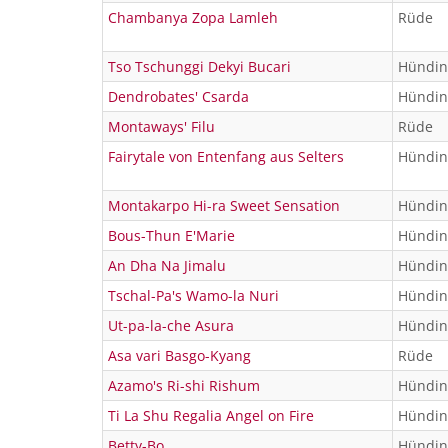
Chambanya Zopa Lamleh
Rüde
Tso Tschunggi Dekyi Bucari
Hündin
Dendrobates' Csarda
Hündin
Montaways' Filu
Rüde
Fairytale von Entenfang aus Selters
Hündin
Montakarpo Hi-ra Sweet Sensation
Hündin
Bous-Thun E'Marie
Hündin
An Dha Na Jimalu
Hündin
Tschal-Pa's Wamo-la Nuri
Hündin
Ut-pa-la-che Asura
Hündin
Asa vari Basgo-Kyang
Rüde
Azamo's Ri-shi Rishum
Hündin
Ti La Shu Regalia Angel on Fire
Hündin
Betty-Bo
Hündin