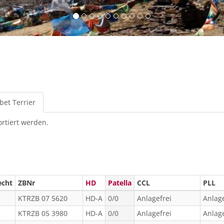
bet Terrier
(aktiver
Reiter)
ortiert werden.
echt
ZBNr
HD
Patella
CCL
PLL
KTRZB 07 5620
HD-A
0/0
Anlagefrei
Anlage
KTRZB 05 3980
HD-A
0/0
Anlagefrei
Anlage