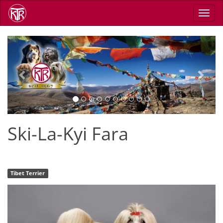
Direkt
Navig
zum
aktiv
Inhalt
Previous
Next
Ski-La-Kyi Fara
Tibet Terrier