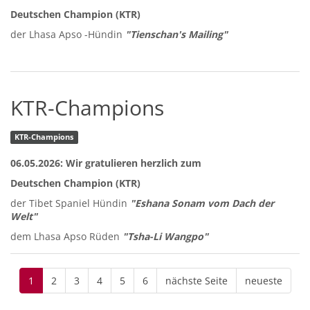
Deutschen Champion (KTR)
der Lhasa Apso -Hündin
"Tienschan's Mailing"
KTR-Champions
KTR-Champions
06.05.2026: Wir gratulieren herzlich zum
Deutschen Champion (KTR)
der Tibet Spaniel Hündin
"Eshana Sonam vom Dach der
Welt"
dem Lhasa Apso Rüden
"Tsha-Li Wangpo"
1
2
3
4
5
6
nächste Seite
neueste