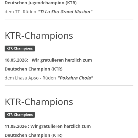
Deutschen Jugendchampion (KTR)
dem TT- Rüden
"Ti La Shu Grand Illusion"
KTR-Champions
KTR-Champions
18.05.2026: Wir gratulieren herzlich zum
Deutschen Champion (KTR)
dem Lhasa Apso - Rüden
"Pokahra Chola"
KTR-Champions
KTR-Champions
11.05.2026 : Wir gratulieren herzlich zum
Deutschen Champion (KTR)