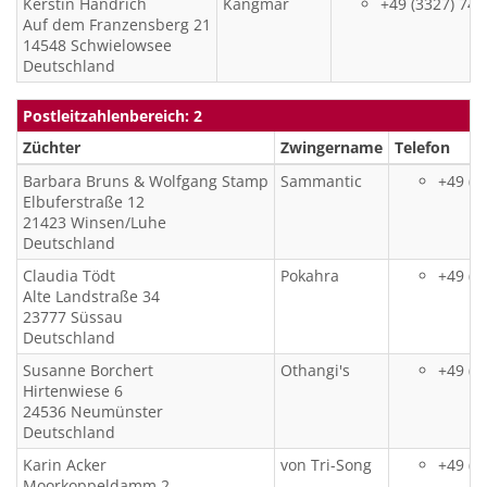
Kerstin
Handrich
Kangmar
+49 (3327) 74
Auf dem Franzensberg 21
14548
Schwielowsee
Deutschland
Postleitzahlenbereich: 2
Züchter
Zwingername
Telefon
Barbara Bruns &
Wolfgang Stamp
Sammantic
+49 (4
Elbuferstraße 12
21423
Winsen/Luhe
Deutschland
Claudia
Tödt
Pokahra
+49 (1
Alte Landstraße 34
23777
Süssau
Deutschland
Susanne
Borchert
Othangi's
+49 (4
Hirtenwiese 6
24536
Neumünster
Deutschland
Karin
Acker
von Tri-Song
+49 (4
Moorkoppeldamm 2