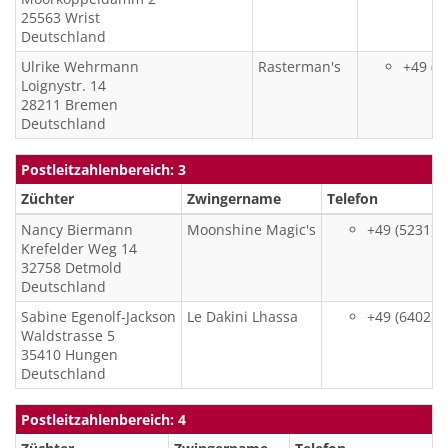
25563
Wrist
Deutschland
Ulrike
Wehrmann
Rasterman's
+49 (4
Loignystr. 14
28211
Bremen
Deutschland
Postleitzahlenbereich: 3
Züchter
Zwingername
Telefon
Nancy
Biermann
Moonshine Magic's
+49 (5231) 
Krefelder Weg 14
32758
Detmold
Deutschland
Sabine
Egenolf-Jackson
Le Dakini Lhassa
+49 (6402) 
Waldstrasse 5
35410
Hungen
Deutschland
Postleitzahlenbereich: 4