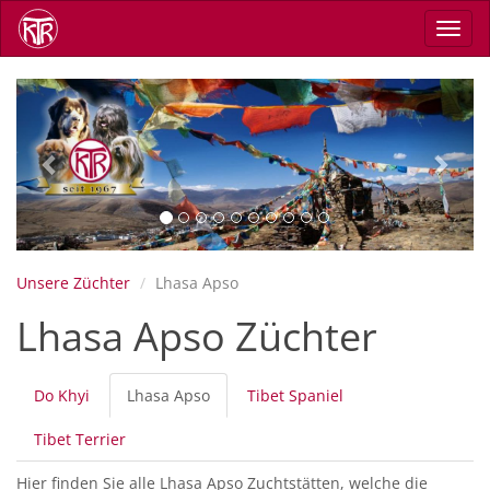
Direkt
Navig
zum
aktiv
Inhalt
Previous
Next
Unsere Züchter
Lhasa Apso
Lhasa Apso Züchter
Primäre
Do Khyi
Lhasa Apso
(aktiver
Tibet Spaniel
Reiter
Reiter)
Tibet Terrier
Hier finden Sie alle Lhasa Apso Zuchtstätten, welche die