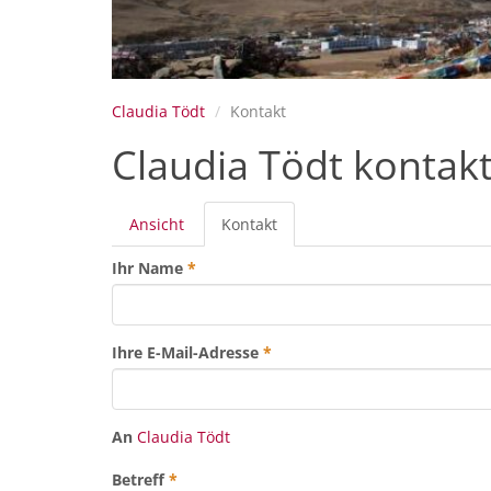
Claudia Tödt
Kontakt
Claudia Tödt kontak
Primäre
Ansicht
Kontakt
(aktiver
Reiter
Reiter)
Ihr Name
*
Ihre E-Mail-Adresse
*
An
Claudia Tödt
Betreff
*