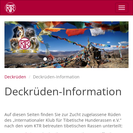
Direkt
Navig
zum
aktiv
Inhalt
Previous
Next
Deckrüden
Deckrüden-Information
Deckrüden-Information
Auf diesen Seiten finden Sie zur Zucht zugelassene Rüden
des „Internationaler Klub für Tibetische Hunderassen e.V.“
nach den vom KTR betreuten tibetischen Rassen unterteilt: