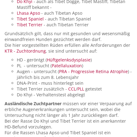
Do Khyi
- auch als Tibet Dogge, Tibet Mastiff, Tibetan
Mastiff bekannt -
Lhasa Apso
- auch Tibetan Apso
Tibet Spaniel
- auch Tibetan Spaniel
Tibet Terrier
- auch Tibetan Terrier
Grundsätzlich gilt, dass nur mit gesunden und wesensmäßig
einwandfreien Hunden gezüchtet werden darf.
Die hier vorgestellten Rüden erfüllen alle Anforderungen der
KTR - Zuchtordnung
, sie sind untersucht auf:
HD - geröntgt (
Hüftgelenksdysplasie
)
PL - untersucht (
Patellaluxation
)
Augen - untersucht (
PRA - Progressive Retina Atrophie
) -
jährlich bis zum 8. Lebensjahr
DNA-Print - muss hinterlegt sein
Tibet Terrier zusätzlich -
CCL
/
PLL
getestet
Do Khyi - Verhaltenstest abgelegt
Ausländische Zuchtpartner
müssen vor einer Verpaarung auf
erbliche Augenerkrankungen untersucht sein, wobei die
Untersuchung nicht länger als 1 Jahr zurückliegen darf.
Bei der Rasse Do Khyi und Tibet Terrier ist ein anerkannter
HD-Befund vorzulegen.
Für die Rassen Lhasa Apso und Tibet Spaniel ist ein