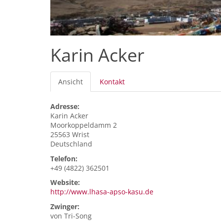
Karin Acker
Primäre
Ansicht
(aktiver
Kontakt
Reiter
Reiter)
Adresse:
Karin
Acker
Moorkoppeldamm 2
25563
Wrist
Deutschland
Telefon:
+49 (4822) 362501
Website:
http://www.lhasa-apso-kasu.de
Zwinger:
von Tri-Song