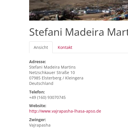
Stefani Madeira Mar
Primäre
Ansicht
(aktiver
Kontakt
Reiter
Reiter)
Adresse:
Stefani
Madeira Martins
Netzschkauer Straße 10
07985
Elsterberg / Kleingera
Deutschland
Telefon:
+49 (160) 93070745
Website:
http://www.vajrapasha-lhasa-apso.de
Zwinger:
Vajrapasha