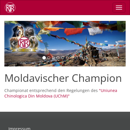
Direkt
Navig
zum
aktiv
Inhalt
Previous
Next
Moldavischer Champion
Championat entsprechend den Regelungen des
"Uniunea
Chinologica Din Moldova (UChM)"
Impressum