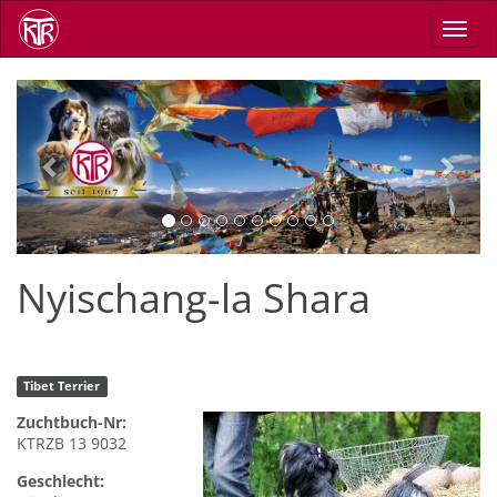
Direkt
Navig
zum
aktiv
Inhalt
Previous
Next
Nyischang-la Shara
Tibet Terrier
Zuchtbuch-Nr:
KTRZB 13 9032
Geschlecht: