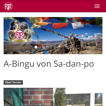
Direkt
Navig
zum
aktiv
Inhalt
Previous
Next
A-Bingu von Sa-dan-po
Tibet Terrier