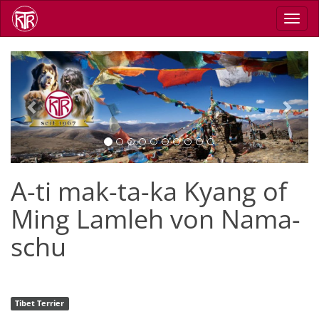
Direkt
Navig
zum
aktiv
Inhalt
Previous
Next
A-ti mak-ta-ka Kyang of
Ming Lamleh von Nama-
schu
Tibet Terrier