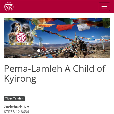
Direkt
Navig
zum
aktiv
Inhalt
Previous
Next
Pema-Lamleh A Child of
Kyirong
Tibet Terrier
Zuchtbuch-Nr:
KTRZB 12 8634