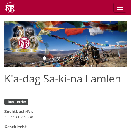
Direkt
Navig
zum
aktiv
Inhalt
Previous
Next
K'a-dag Sa-ki-na Lamleh
Tibet Terrier
Zuchtbuch-Nr:
KTRZB 07 5538
Geschlecht: