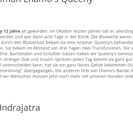
 12 Jahre
alt geworden. Im Oktober letzten Jahres sah es allerdin
werden und war dann acht Tage in der Klinik. Die Blutwerte waren
d durch den Blutverlust bekam sie eine Anämie. Queeny's behande
ion. Sie bekam im Abstand von drei Tagen zwei Transfusionen. Die 
hie, Bachblüten und Schüßler-Salzen haben wir Queeny's Genesun
it strenger Diät und Insulin-Spritzen jeden Tag kommt sie ganz gut 
l unterscheiden kann, hat sie ein ganz feines Gehör bekommen (Sie
agesordnung" übergegangen. Die anderen Drei von Lhamo's Bande 
Und wir Menschen müssen jetzt noch mehr mit unseren Hunden rede
Indrajatra