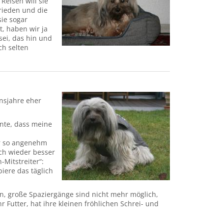
Reisen will sie
frieden und die
sie sogar
, haben wir ja
sei, das hin und
ch selten
ensjahre eher
nte, dass meine
ir so angenehm
ch wieder besser
Mitstreiter“:
iere das täglich
in, große Spaziergänge sind nicht mehr möglich,
r Futter, hat ihre kleinen fröhlichen Schrei- und