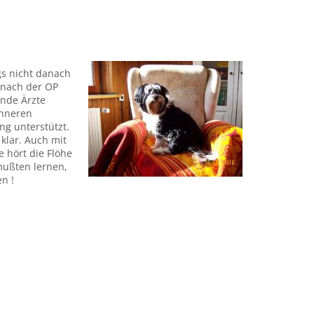
gs nicht danach
 nach der OP
lnde Ärzte
inneren
g unterstützt.
klar. Auch mit
 hört die Flöhe
mußten lernen,
n !