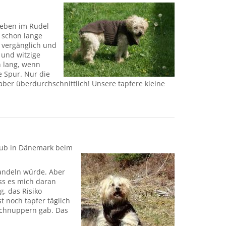
 Leben im Rudel
 schon lange
t vergänglich und
 und witzige
n lang, wenn
e Spur. Nur die
 aber überdurchschnittlich! Unsere tapfere kleine
aub in Dänemark beim
handeln würde. Aber
ass es mich daran
g, das Risiko
t noch tapfer täglich
 schnuppern gab. Das