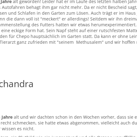
 Jahre
alt geworden! Leider hat er im Laufe des letzten halben Jah
 Autofahren behagt ihm gar nicht mehr. Da er nicht Bescheid sag
en und Schlafen in den Garten zum Lösen. Auch trägt er im Haus j
die dann voll ist "meckert" er allerdings! Seitdem wir ihn dreima
usammenstellung des Futters hatten wir etwas herumexperimentiert.
 eine eckige Form hat. Sein Napf steht auf einer rutschfesten Matt
den für Chepo hauptsächlich im Garten statt. Da kann er ohne Lei
Tierarzt ganz zufrieden mit "seinem Methusalem" und wir hoffen 
Achandra
 Jahre
alt und wir dachten schon in den Wochen vorher, dass sie e
o recht schmecken, sie hatte etwas abgenommen, vielleicht auch d
 wissen es nicht.