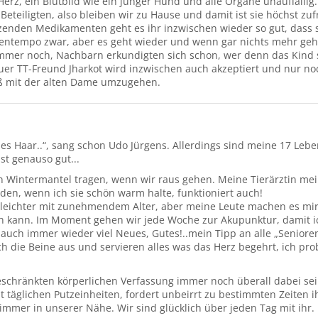
Herz, ein Blutbild wie ein junger Hund und alle Organe unauffällig. 
 Beteiligten, also bleiben wir zu Hause und damit ist sie höchst zu
tzenden Medikamenten geht es ihr inzwischen wieder so gut, dass 
kentempo zwar, aber es geht wieder und wenn gar nichts mehr geht
h immer noch, Nachbarn erkundigten sich schon, wer denn das Kind 
er TT-Freund Jharkot wird inzwischen auch akzeptiert und nur no
iß mit der alten Dame umzugehen.
es Haar..“, sang schon Udo Jürgens. Allerdings sind meine 17 Leb
st genauso gut...
Wintermantel tragen, wenn wir raus gehen. Meine Tierärztin mei
en, wenn ich sie schön warm halte, funktioniert auch!
cht leichter mit zunehmendem Alter, aber meine Leute machen es m
ben kann. Im Moment gehen wir jede Woche zur Akupunktur, damit i
uch immer wieder viel Neues, Gutes!..mein Tipp an alle „Senioren-
h die Beine aus und servieren alles was das Herz begehrt, ich prob
geschränkten körperlichen Verfassung immer noch überall dabei se
 täglichen Putzeinheiten, fordert unbeirrt zu bestimmten Zeiten ih
immer in unserer Nähe. Wir sind glücklich über jeden Tag mit ihr.