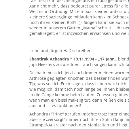
Die Tierärztin bescheinigte uns ein total gesundes 
gar nicht mehr, dass bedeutet purer Stress für alle
Welt ist in Ordnung. Mit ein paar kleinen unterstü
kleinere Spaziergänge mitlaufen kann - im Schnec
noch ihren kleinen Roll’s:-)). Singen kann sie auc
wieder in unserem Garten „Mama“ schreit … Ihr neu
gemaßregelt, er ist inzwischen erwachsen und we
Irene und Jürgen Haß schreiben:
Shantirak Achandra * 19.11.1994 - „17 Jahr
… blond
Jupi Heesters zuzuordnen - auch singen kann ich fa
Deshalb muss ich jetzt auch immer meinen warmen 
Arthrose geplagten Knochen das besser finden würd
Tja, was soll ich Euch sagen, dass Leben wird ni
wie möglich, damit ich noch lange bei ihnen blei
in die Gänge komme beim Laufen. Zu essen gibt es a
wenn man ein bissl mäkelig tut, dann reißen die sic
aus und …. es funktioniert!
Achandra ("Trine" gerufen) möchte trotz ihrer ein
aber sie „versorgt“ immer noch ihren Sohn Danji mit
Strampel-Ausraster nach den Mahlzeiten und liegt 