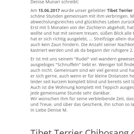
Denise Munari schreibt:
Am
15.06.2017
wurde unser geliebter
Tibet Terrier
schöne Stunden gemeinsam mit ihm verbringen. Mit 
abwechslungsreiches und glückliches Leben zurück
Erst mit 5 Monaten von der Züchterin abgeholt, ha
wollte und hat mit seinem treuen, süßen Blick all
hat er sich richtig ausgelebt, ... Streifzüge allei
auch kein Zaun hindern. Die Anzahl seiner Nachko
kastriert werden und ab da begann der ruhigere 2.
Er ist mit uns seinem "Rudel" viel wandern gewes
ausgiebiges "Schnuffeln" liebt er. Weniger toll fin
auch nicht. Gemeinsam sind wir viel gereist und h
er sich gerne, auch wenn er für kleine Distanzen he
leider seit kurzem komplett blind und bereits seit
Auch ist die Wohnung komplett mit Teppich ausgesta
jede gemeinsame Stunde sehr dankbar.
Wir wünschen ihm für seine verbleibende Zeit, dass
und Treue, und über das Geschenk, ihn schon so la
In Liebe Denise M.
Tibet Terrier Chihosan