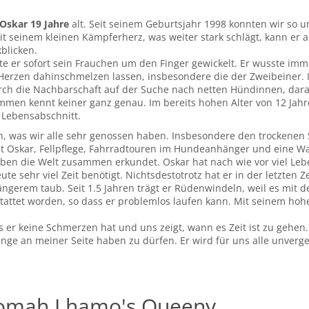
 Oskar 19 Jahre
alt. Seit seinem Geburtsjahr 1998 konnten wir so un
seinem kleinen Kämpferherz, was weiter stark schlägt, kann er a
blicken.
tte er sofort sein Frauchen um den Finger gewickelt. Er wusste im
e Herzen dahinschmelzen lassen, insbesondere die der Zweibeiner. 
n durch die Nachbarschaft auf der Suche nach netten Hündinnen, dar
mmen kennt keiner ganz genau. Im bereits hohen Alter von 12 Jah
 Lebensabschnitt.
en, was wir alle sehr genossen haben. Insbesondere den trockene
det Oskar, Fellpflege, Fahrradtouren im Hundeanhänger und eine Was
aben die Welt zusammen erkundet. Oskar hat nach wie vor viel Leb
ute sehr viel Zeit benötigt. Nichtsdestotrotz hat er in der letzte
 längerem taub. Seit 1.5 Jahren trägt er Rüdenwindeln, weil es mit
ttet worden, so dass er problemlos laufen kann. Mit seinem hohen 
 er keine Schmerzen hat und uns zeigt, wann es Zeit ist zu gehen.
nge an meiner Seite haben zu dürfen. Er wird für uns alle unverge
g omah Lhamo's Queeny