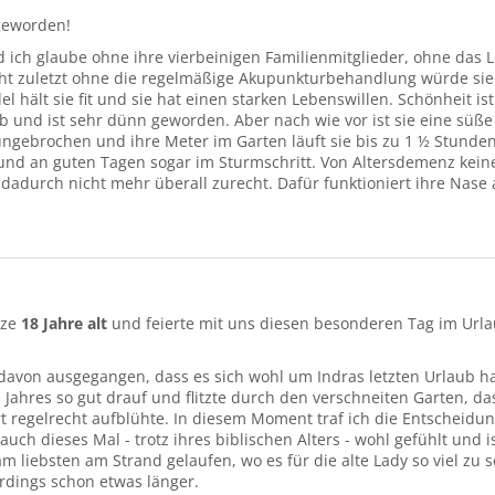
eworden!
und ich glaube ohne ihre vierbeinigen Familienmitglieder, ohne das
ht zuletzt ohne die regelmäßige Akupunkturbehandlung würde sie
 hält sie fit und sie hat einen starken Lebenswillen. Schönheit is
 ab und ist sehr dünn geworden. Aber nach wie vor ist sie eine süße
t ungebrochen und ihre Meter im Garten läuft sie bis zu 1 ½ Stunde
 und an guten Tagen sogar im Sturmschritt. Von Altersdemenz kein
h dadurch nicht mehr überall zurecht. Dafür funktioniert ihre Nase
lze
18 Jahre alt
und feierte mit uns diesen besonderen Tag im Url
 davon ausgegangen, dass es sich wohl um Indras letzten Urlaub 
 Jahres so gut drauf und flitzte durch den verschneiten Garten, d
ort regelrecht aufblühte. In diesem Moment traf ich die Entscheidun
ch dieses Mal - trotz ihres biblischen Alters - wohl gefühlt und is
m liebsten am Strand gelaufen, wo es für die alte Lady so viel zu
erdings schon etwas länger.