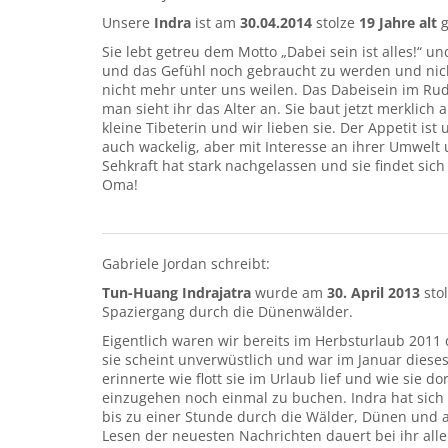
Unsere
Indra
ist am
30.04.2014
stolze
19 Jahre alt
g
Sie lebt getreu dem Motto „Dabei sein ist alles!“ 
und das Gefühl noch gebraucht zu werden und nic
nicht mehr unter uns weilen. Das Dabeisein im Rudel
man sieht ihr das Alter an. Sie baut jetzt merklich
kleine Tibeterin und wir lieben sie. Der Appetit is
auch wackelig, aber mit Interesse an ihrer Umwelt
Sehkraft hat stark nachgelassen und sie findet sic
Oma!
Gabriele Jordan schreibt:
Tun-Huang Indrajatra
wurde am
30. April 2013
sto
Spaziergang durch die Dünenwälder.
Eigentlich waren wir bereits im Herbsturlaub 2011
sie scheint unverwüstlich und war im Januar dieses
erinnerte wie flott sie im Urlaub lief und wie sie d
einzugehen noch einmal zu buchen. Indra hat sich au
bis zu einer Stunde durch die Wälder, Dünen und a
Lesen der neuesten Nachrichten dauert bei ihr all