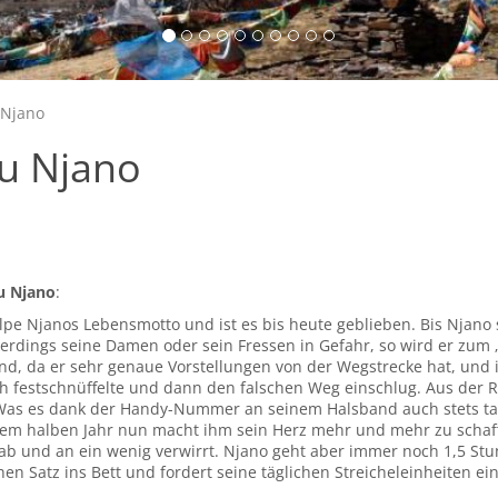
 Njano
Fu Njano
u Njano
:
Welpe Njanos Lebensmotto und ist es bis heute geblieben. Bis Njano
lerdings seine Damen oder sein Fressen in Gefahr, so wird er zum „
d, da er sehr genaue Vorstellungen von der Wegstrecke hat, und i
ich festschnüffelte und dann den falschen Weg einschlug. Aus der
. Was es dank der Handy-Nummer an seinem Halsband auch stets ta
inem halben Jahr nun macht ihm sein Herz mehr und mehr zu schaff
 ab und an ein wenig verwirrt. Njano geht aber immer noch 1,5 St
n Satz ins Bett und fordert seine täglichen Streicheleinheiten ein