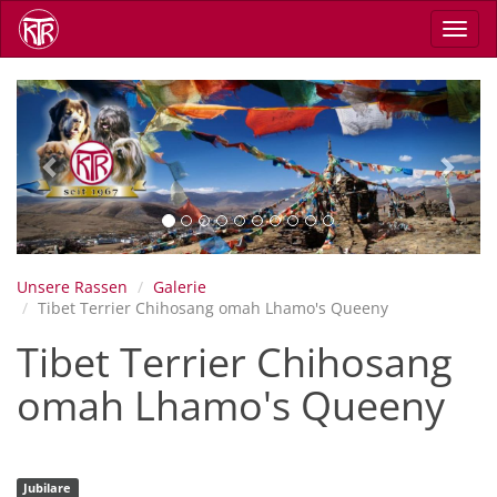
Direkt
Navig
zum
aktiv
Inhalt
Previous
Next
Unsere Rassen
Galerie
Tibet Terrier Chihosang omah Lhamo's Queeny
Tibet Terrier Chihosang
omah Lhamo's Queeny
Jubilare