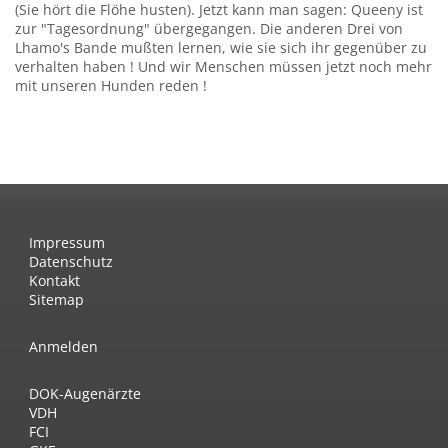
(Sie hört die Flöhe husten). Jetzt kann man sagen: Queeny ist
zur "Tagesordnung" übergegangen. Die anderen Drei von
Lhamo's Bande mußten lernen, wie sie sich ihr gegenüber zu
verhalten haben ! Und wir Menschen müssen jetzt noch mehr
mit unseren Hunden reden !
Impressum
Datenschutz
Kontakt
Sitemap
Anmelden
DOK-Augenärzte
VDH
FCI