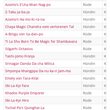
Azamo's E'Lha-khan Nag-po
Rüde
KTR
Z-Taku Ja-ba-ja
Hündin
KTR
Azamo's Ha-mo Ki-ra-na
Hündin
KTR
Chaya Magic Chandra vom verlorenen Tal
Hündin
KTR
A-Bingu von Sa-dan-po
Rüde
KTR
Ti La Shu Born To Be Magic for Shambavara
Rüde
KTR
Silgarhi Octavius
Rüde
KTR
Tashi-Jomo Fronja
Hündin
KTR
Srinagar Danda Da-cha Milica
Hündin
KTR
Smyonpa khangppa Da-nu ka-ri Jam-ma
Hündin
KTR
Emely von Tara-Kilal
Hündin
KTR
Ski-La-Kyi Fara
Hündin
KTR
Khados Purple Emporer
Rüde
KTR
Ski-La-Kyi Hiro
Rüde
KTR
Tschal-Pa's Quinghai-La
Rüde
KTR