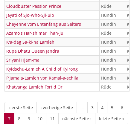
Cloudbuster Passion Prince
Rüde
KTR
Jayati of Sjo-Who-Sji-Bib
Hündin
KTR
Cheyenne vom Entenfang aus Selters
Hündin
KTR
Azamo's Har-shimar Than-ju
Rüde
KTR
K'a-dag Sa-ki-na Lamleh
Hündin
KTR
Rupa Dhatu Queen Jandra
Hündin
KTR
Sriyani Hjam-ma
Hündin
KTR
Kyidschu-Lamleh A Child of Kyirong
Hündin
KTR
P'Jamala-Lamleh von Kamal-a-schila
Hündin
KTR
Khatvanga Lamleh Fort d Or
Rüde
KTR
« erste Seite
‹ vorherige Seite
…
3
4
5
6
7
8
9
10
11
nächste Seite ›
letzte Seite »