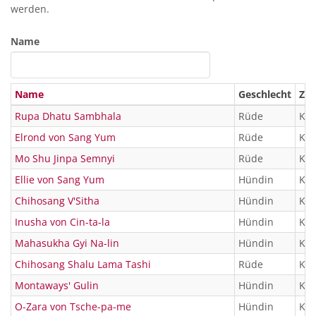
werden.
Name
Name
Geschlecht
ZB
Rupa Dhatu Sambhala
Rüde
KTR
Elrond von Sang Yum
Rüde
KTR
Mo Shu Jinpa Semnyi
Rüde
KTR
Ellie von Sang Yum
Hündin
KTR
Chihosang V'Sitha
Hündin
KTR
Inusha von Cin-ta-la
Hündin
KTR
Mahasukha Gyi Na-lin
Hündin
KTR
Chihosang Shalu Lama Tashi
Rüde
KTR
Montaways' Gulin
Hündin
KTR
O-Zara von Tsche-pa-me
Hündin
KTR