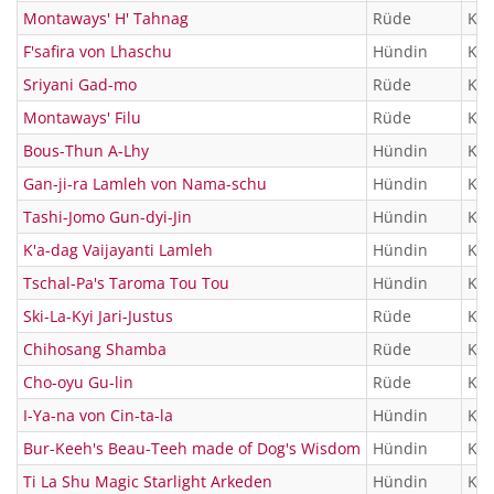
Montaways' H' Tahnag
Rüde
KTR
F'safira von Lhaschu
Hündin
KTR
Sriyani Gad-mo
Rüde
KTR
Montaways' Filu
Rüde
KTR
Bous-Thun A-Lhy
Hündin
KTR
Gan-ji-ra Lamleh von Nama-schu
Hündin
KTR
Tashi-Jomo Gun-dyi-Jin
Hündin
KTR
K'a-dag Vaijayanti Lamleh
Hündin
KTR
Tschal-Pa's Taroma Tou Tou
Hündin
KTR
Ski-La-Kyi Jari-Justus
Rüde
KTR
Chihosang Shamba
Rüde
KTR
Cho-oyu Gu-lin
Rüde
KTR
I-Ya-na von Cin-ta-la
Hündin
KTR
Bur-Keeh's Beau-Teeh made of Dog's Wisdom
Hündin
KTR
Ti La Shu Magic Starlight Arkeden
Hündin
KTR