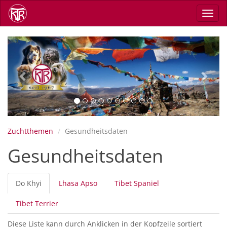
Direkt
Navig
zum
aktiv
Inhalt
Previous
Next
Zuchtthemen
Gesundheitsdaten
Gesundheitsdaten
Primäre
Do Khyi
(aktiver
Lhasa Apso
Tibet Spaniel
Reiter
Reiter)
Tibet Terrier
Diese Liste kann durch Anklicken in der Kopfzeile sortiert