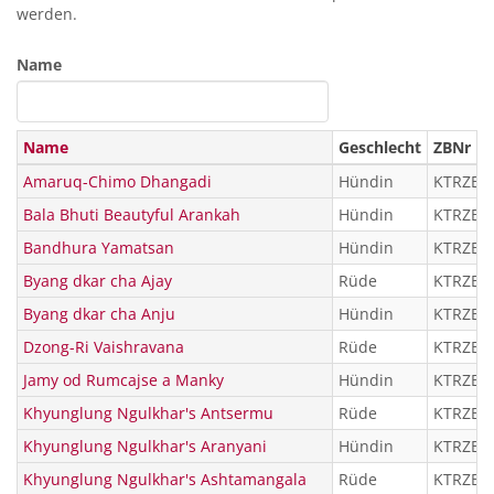
werden.
Name
Name
Geschlecht
ZBNr
Amaruq-Chimo Dhangadi
Hündin
KTRZBÜ 
Bala Bhuti Beautyful Arankah
Hündin
KTRZBÜ 
Bandhura Yamatsan
Hündin
KTRZBÜ 
Byang dkar cha Ajay
Rüde
KTRZB 1
Byang dkar cha Anju
Hündin
KTRZB 1
Dzong-Ri Vaishravana
Rüde
KTRZB 0
Jamy od Rumcajse a Manky
Hündin
KTRZBÜ 
Khyunglung Ngulkhar's Antsermu
Rüde
KTRZB 1
Khyunglung Ngulkhar's Aranyani
Hündin
KTRZB 1
Khyunglung Ngulkhar's Ashtamangala
Rüde
KTRZB 1