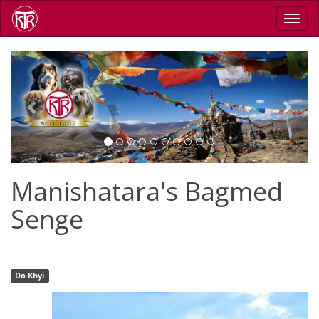
Direkt
Navig
zum
aktiv
Inhalt
Previous
Next
Manishatara's Bagmed
Senge
Do Khyi