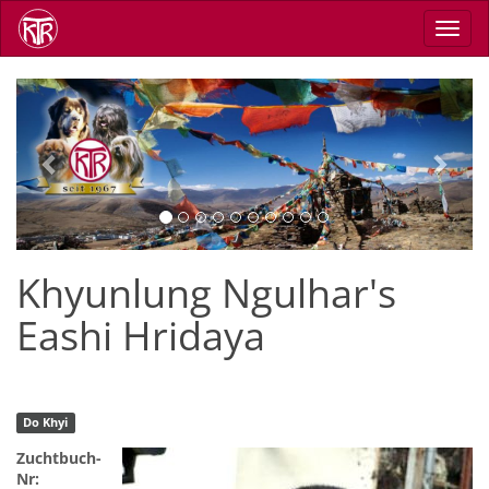
Direkt
Navig
zum
aktiv
Inhalt
Previous
Next
Khyunlung Ngulhar's
Eashi Hridaya
Do Khyi
Zuchtbuch-
Nr: