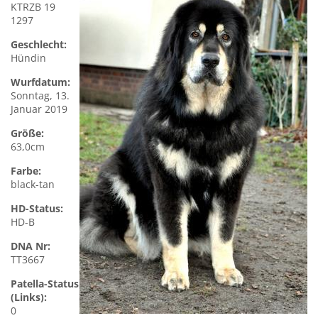
KTRZB 19
1297
Geschlecht:
Hündin
Wurfdatum:
Sonntag, 13.
Januar 2019
Größe:
63,0cm
Farbe:
black-tan
HD-Status:
HD-B
DNA Nr:
TT3667
Patella-Status
(Links):
0