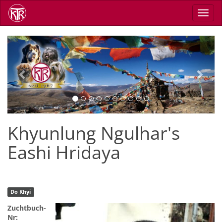
Skip
Toggl
to
navig
main
content
Previous
Next
Khyunlung Ngulhar's
Eashi Hridaya
Do Khyi
Zuchtbuch-
Nr: