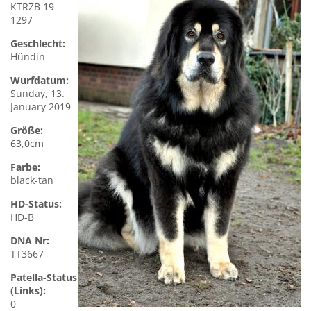
KTRZB 19
1297
Geschlecht:
Hündin
Wurfdatum:
Sunday, 13.
January 2019
Größe:
63,0cm
Farbe:
black-tan
HD-Status:
HD-B
DNA Nr:
TT3667
Patella-Status
(Links):
0