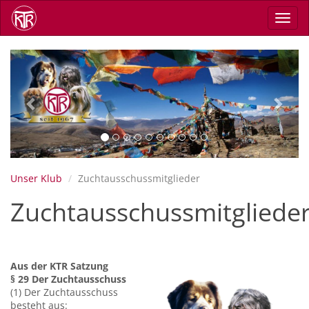
Skip
Toggl
to
navig
main
content
Previous
Next
Unser Klub
Zuchtausschussmitglieder
Zuchtausschussmitgliede
Aus der KTR Satzung
§ 29 Der Zuchtausschuss
(1) Der Zuchtausschuss
besteht aus: