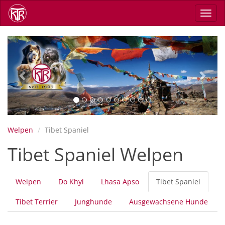
Skip
Toggl
to
navig
main
content
Previous
Next
Welpen
Tibet Spaniel
Tibet Spaniel Welpen
Primary
Welpen
Do Khyi
Lhasa Apso
Tibet Spaniel
(active
tabs
tab)
Tibet Terrier
Junghunde
Ausgewachsene Hunde