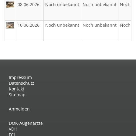
08.06.2026
Noch unbekannt
Noch unbekannt
Noch u
10.06.2026
Noch unbekannt
Noch unbekannt
Noch u
Impressum
Datenschutz
Kontakt
Sitemap
Anmelden
DOK-Augenärzte
VDH
FCI