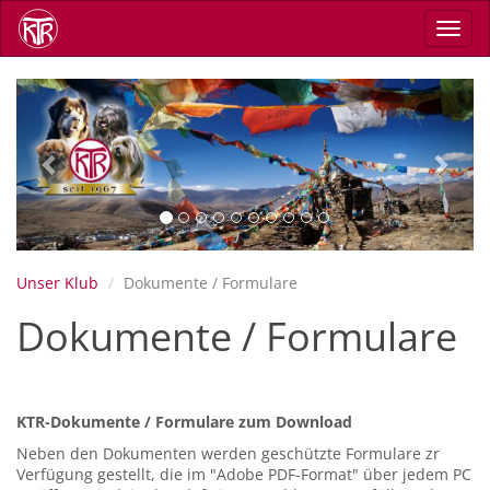
Skip
Toggl
to
navig
main
content
Previous
Next
Unser Klub
Dokumente / Formulare
Dokumente / Formulare
KTR-Dokumente / Formulare zum Download
Neben den Dokumenten werden geschützte Formulare zr
Verfügung gestellt, die im "Adobe PDF-Format" über jedem PC