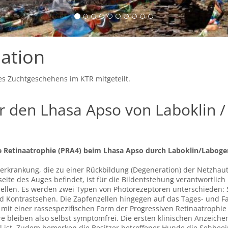
ation
es Zuchtgeschehens im KTR mitgeteilt.
r den Lhasa Apso von Laboklin 
e Retinaatrophie (PRA4) beim Lhasa Apso durch Laboklin/Laboge
nerkrankung, die zu einer Rückbildung (Degeneration) der Netzhaut
seite des Auges befindet, ist für die Bildentstehung verantwortlic
nzellen. Es werden zwei Typen von Photorezeptoren unterschieden:
nd Kontrastsehen. Die Zapfenzellen hingegen auf das Tages- und F
mit einer rassespezifischen Form der Progressiven Retinaatrophie
re bleiben also selbst symptomfrei. Die ersten klinischen Anzeiche
bel ist. Zudem bemerken die Besitzer betroffener Hunde die Sehbee