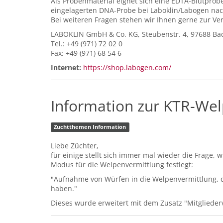
Als Probenmaterial eignet sich eine EDTA-Blutprob
eingelagerten DNA-Probe bei Laboklin/Labogen nac
Bei weiteren Fragen stehen wir Ihnen gerne zur Ve
LABOKLIN GmbH & Co. KG, Steubenstr. 4, 97688 Ba
Tel.: +49 (971) 72 02 0
Fax: +49 (971) 68 54 6
Internet:
https://shop.labogen.com/
Information zur KTR-We
Zuchtthemen Information
Liebe Züchter,
für einige stellt sich immer mal wieder die Frage,
Modus für die Welpenvermittlung festlegt:
"Aufnahme von Würfen in die Welpenvermittlung, 
haben."
Dieses wurde erweitert mit dem Zusatz "Mitglied