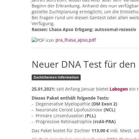
Beginn der Erkrankung. Anhand des nun verfügbaren
gezielte Zuchtplanung ermöglicht, um die Entsteh
Bei Fragen rund um diesen Gentest oder allen wei
Verfügung.
Rassen: Lhasa Apso Erbgang: autosomal-rezessiv
pra_lhasa_apso.pdf
Neuer DNA Test für den 
Zuchtthemen Information
25.01.2021:
seit Anfang Januar bietet
Labogen
ein r
Dieses Paket enthält folgende Tests:
- Degenerative Myelopathie
(DM Exon 2)
- Neuronale Ceroid Lipofuszinose
(NCL)
- Primäre Linsenluxation
(PLL)
- Progressive Retinaatrophie
(rcd4-PRA)
Das Paket kostet für Züchter
113,00 €
inkl. Mwst. u