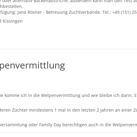
e oder alternativ Backenabstriche; außerdem kann man den Test a
hbestellen.
rfügung: Jana Rösner - Betreuung Zuchtverbände, Tel.: +49 (151) 2
d Kissingen
lpenvermittlung
 wie komme ich in die Welpenvermittlung und wie bleibe ich darin. 
deren Züchter mindestens 1 mal in den letzten 2 Jahren an eine
erversammlung oder Family Day berechtigen auch in die Welpenve