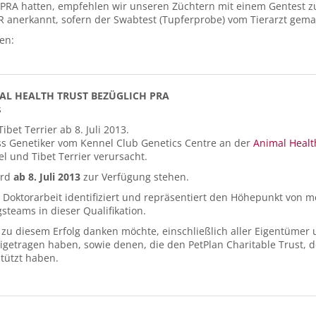
on PRA hatten, empfehlen wir unseren Züchtern mit einem Gentest z
KTR anerkannt, sofern der Swabtest (Tupferprobe) vom Tierarzt gem
en:
AL HEALTH TRUST BEZÜGLICH PRA
s
bet Terrier ab 8. Juli 2013.
ass Genetiker vom Kennel Club Genetics Centre an der
Animal Healt
el und Tibet Terrier verursacht.
ird
ab 8. Juli 2013
zur Verfügung stehen.
r Doktorarbeit identifiziert und repräsentiert den Höhepunkt von
teams in dieser Qualifikation.
ge zu diesem Erfolg danken möchte, einschließlich aller Eigentüme
getragen haben, sowie denen, die den PetPlan Charitable Trust, d
stützt haben.