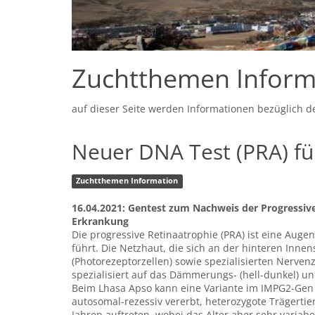
Zuchtthemen Inform
auf dieser Seite werden Informationen bezüglich d
Neuer DNA Test (PRA) fü
Zuchtthemen Information
16.04.2021: Gentest zum Nachweis der Progressiv
Erkrankung
Die progressive Retinaatrophie (PRA) ist eine Auge
führt. Die Netzhaut, die sich an der hinteren Innen
(Photorezeptorzellen) sowie spezialisierten Nerve
spezialisiert auf das Dämmerungs- (hell-dunkel) u
Beim Lhasa Apso kann eine Variante im IMPG2-Gen 
autosomal-rezessiv vererbt, heterozygote Trägertie
Jahren auftreten, wobei das Alter aber sehr varia