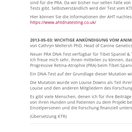
sind für die PRA. Da wir bisher nur selten Fälle v
Tests gibt. Selbstverständlich wird der Test vom 
Hier können Sie die Informationen der AHT nachles
https://www.ahtdnatesting.co.uk/
2013-05-03: WICHTIGE ANKÜNDIGUNG VOM ANIM
von Cathryn Mellersh PhD, Head of Canine Genetic
Neuer PRA DNA-Test verfügbar für Tibet Spaniel & Ti
Ich freue mich sehr, Ihnen mitteilen zu können, d
Progressive Retina-Atrophie (PRA) beim Tibet-Spani
Ein DNA-Test auf der Grundlage dieser Mutation w
Die Mutation wurde von Louise Downs als Teil ihre
Louise und den anderen Mitgliedern des Forschungs
Es gibt viele Menschen, denen ich für ihre Beiträ
von ihren Hunden und Patienten zu dem Projekt bei
Einzelpersonen und die Forschung finanziell unter
(Übersetzung KTR)