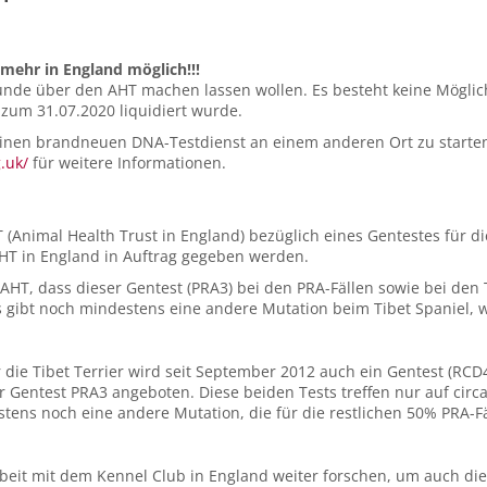
 mehr in England möglich!!!
Hunde über den AHT machen lassen wollen. Es besteht keine Möglic
 zum 31.07.2020 liquidiert wurde.
d einen brandneuen DNA-Testdienst an einem anderen Ort zu starte
g.uk/
für weitere Informationen.
Animal Health Trust in England) bezüglich eines Gentestes für di
 AHT in England in Auftrag gegeben werden.
AHT, dass dieser Gentest (PRA3) bei den PRA-Fällen sowie bei den 
 gibt noch mindestens eine andere Mutation beim Tibet Spaniel, we
 die Tibet Terrier wird seit September 2012 auch ein Gentest (RCD4 
r Gentest PRA3 angeboten. Diese beiden Tests treffen nur auf circ
estens noch eine andere Mutation, die für die restlichen 50% PRA-Fäl
eit mit dem Kennel Club in England weiter forschen, um auch die