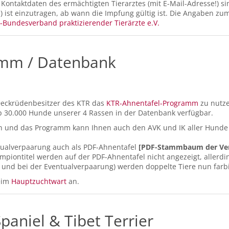
Kontaktdaten des ermächtigten Tierarztes (mit E-Mail-Adresse!) si
 ist einzutragen, ab wann die Impfung gültig ist. Die Angaben zu
-Bundesverband praktizierender Tierärzte e.V.
amm / Datenbank
 Deckrüdenbesitzer des KTR das
KTR-Ahnentafel-Programm
zu nutzen
pp 30.000 Hunde unserer 4 Rassen in der Datenbank verfügbar.
n und das Programm kann Ihnen auch den AVK und IK aller Hunde 
ntualverpaarung auch als PDF-Ahnentafel
[PDF-Stammbaum der Ver
iontitel werden auf der PDF-Ahnentafel nicht angezeigt, allerdin
d bei der Eventualverpaarung) werden doppelte Tiere nun farbig
beim
Hauptzuchtwart
an.
paniel & Tibet Terrier