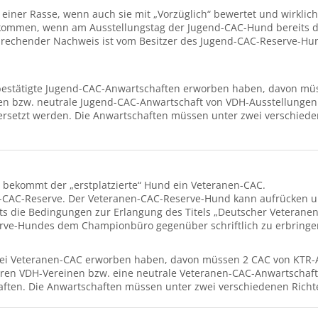
einer Rasse, wenn auch sie mit „Vorzüglich“ bewertet und wirkli
ommen, wenn am Ausstellungstag der Jugend-CAC-Hund bereits di
sprechender Nachweis ist vom Besitzer des Jugend-CAC-Reserve-H
estätigte Jugend-CAC-Anwartschaften erworben haben, davon müss
n bzw. neutrale Jugend-CAC-Anwartschaft von VDH-Ausstellungen
rsetzt werden. Die Anwartschaften müssen unter zwei verschieden
 bekommt der „erstplatzierte“ Hund ein Veteranen-CAC.
en-CAC-Reserve. Der Veteranen-CAC-Reserve-Hund kann aufrücken
s die Bedingungen zur Erlangung des Titels „Deutscher Veteranen
erve-Hundes dem Championbüro gegenüber schriftlich zu erbringe
ei Veteranen-CAC erworben haben, davon müssen 2 CAC von KTR-A
eren VDH-Vereinen bzw. eine neutrale Veteranen-CAC-Anwartschaft
aften. Die Anwartschaften müssen unter zwei verschiedenen Rich