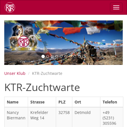
Skip
Toggl
to
navig
main
content
Previous
Next
Unser Klub
KTR-Zuchtwarte
KTR-Zuchtwarte
Name
Strasse
PLZ
Ort
Telefon
Nancy
Krefelder
32758
Detmold
+49
Biermann
Weg 14
(5231)
305596