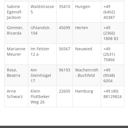
Sabine
Waldstrasse
35410
Hungen
+49
Egenolf-
5
(6402)
Jackson
40387
Gimmer,
Uhlandstr.
45699
Herten
+49
Ricarda
104
(2366)
1808 83
Marianne
Im Felster
56567
Neuwied
+49
Meurer
12 a
(2631)
75866
Rose,
Am
96193
Wachenroth
+49
Beatrix
Steinhügel
- Buchfeld
(9548)
17
6054
Arne
Klein
22605
Hamburg
+49 (40)
Schwarz
Flottbeker
88129824
Weg 26