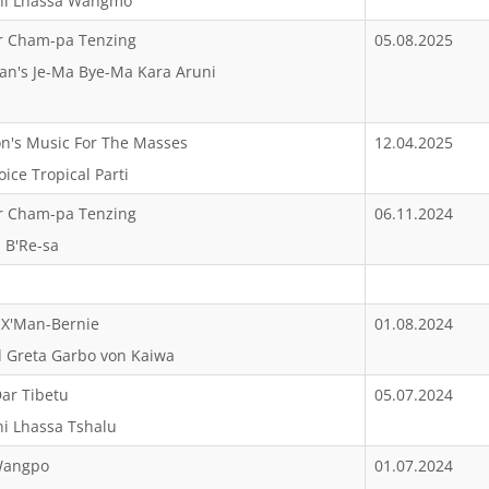
ini Lhassa Wangmo
r Cham-pa Tenzing
05.08.2025
an's Je-Ma Bye-Ma Kara Aruni
on's Music For The Masses
12.04.2025
oice Tropical Parti
r Cham-pa Tenzing
06.11.2024
 B'Re-sa
 X'Man-Bernie
01.08.2024
d Greta Garbo von Kaiwa
Dar Tibetu
05.07.2024
ni Lhassa Tshalu
 Wangpo
01.07.2024