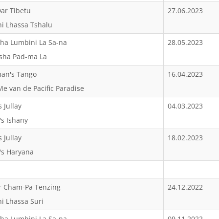
Dar Tibetu
27.06.2023
ni Lhassa Tshalu
sha Lumbini La Sa-na
28.05.2023
asha Pad-ma La
man's Tango
16.04.2023
 Me van de Pacific Paradise
 Jullay
04.03.2023
's Ishany
 Jullay
18.02.2023
's Haryana
r Cham-Pa Tenzing
24.12.2022
ni Lhassa Suri
sha Lumbini La Sa-na
09.11.2022