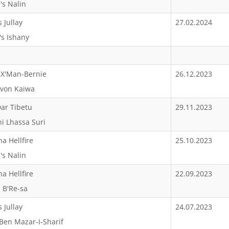
's Nalin
 Jullay
27.02.2024
's Ishany
 X'Man-Bernie
26.12.2023
 von Kaiwa
Dar Tibetu
29.11.2023
ni Lhassa Suri
ha Hellfire
25.10.2023
's Nalin
ha Hellfire
22.09.2023
 B'Re-sa
 Jullay
24.07.2023
Ben Mazar-I-Sharif