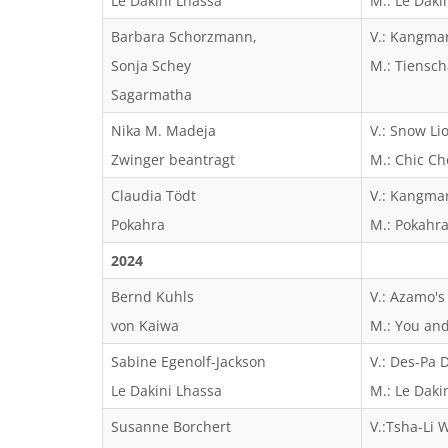
Le Dakini Lhassa
M.: Le Dak
Barbara Schorzmann,
V.: Kangma
Sonja Schey
M.: Tiensch
Sagarmatha
Nika M. Madeja
V.: Snow Li
Zwinger beantragt
M.: Chic Ch
Claudia Tödt
V.: Kangma
Pokahra
M.: Pokahra
2024
Bernd Kuhls
V.: Azamo's
von Kaiwa
M.: You an
Sabine Egenolf-Jackson
V.: Des-Pa 
Le Dakini Lhassa
M.: Le Daki
Susanne Borchert
V.:Tsha-Li