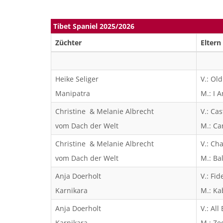
Tibet Spaniel 2025/2026
Züchter
Eltern
Heike Seliger
V.: Ol
Manipatra
M.: I 
Christine & Melanie Albrecht
V.: Ca
vom Dach der Welt
M.: Ca
Christine & Melanie Albrecht
V.: Ch
vom Dach der Welt
M.: Ba
Anja Doerholt
V.: Fi
Karnikara
M.: Ka
Anja Doerholt
V.: Al
Karnikara
M.: Ze