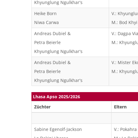
Khyunglung Ngulkhar's
Heike Born
V.: Khyungl
Niwa Carwa
M.: Bod Khy
Andreas Dubiel &
V.: Dagpa Vi
Petra Beierle
M.: Khyunglu
Khyunglung Ngulkhar's
Andreas Dubiel &
V.: Mister E
Petra Beierle
M.: Khyunglu
Khyunglung Ngulkhar's
Lhasa Apso 2025/2026
Züchter
Eltern
Sabine Egenolf-Jackson
V.: Pokahra