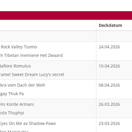
Deckdatum
d Rock Valley Tsomo
24.04.2026
Am Tibetan Inemiene Het Zwaard
stafiore Romulus
10.04.2026
ramel Sweet Dream Lucy's secret
akra vom Dach der Welt
08.04.2026
lgay Thuk Pa
delis Korde Armani
26.03.2026
bita Thuphyi
l Eyes On Me av Shadow-Paws
23.03.2026
den Manipatra