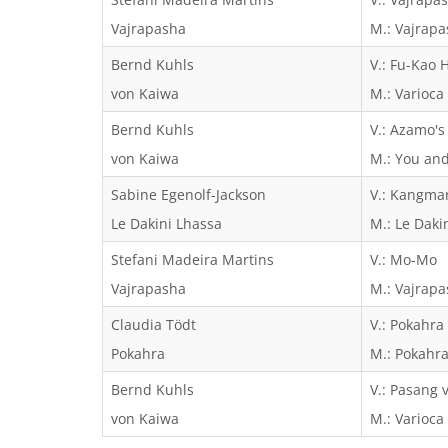
Vajrapasha
M.: Vajrap
Bernd Kuhls
V.: Fu-Kao 
von Kaiwa
M.: Varioca
Bernd Kuhls
V.: Azamo's
von Kaiwa
M.: You an
Sabine Egenolf-Jackson
V.: Kangma
Le Dakini Lhassa
M.: Le Daki
Stefani Madeira Martins
V.: Mo-Mo
Vajrapasha
M.: Vajrap
Claudia Tödt
V.: Pokahr
Pokahra
M.: Pokahra
Bernd Kuhls
V.: Pasang 
von Kaiwa
M.: Varioca