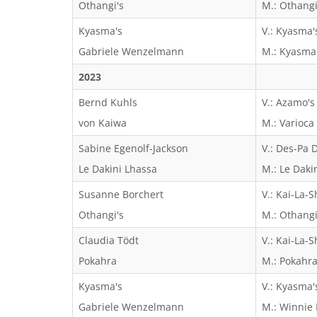
Othangi's
M.: Othangi
Kyasma's
V.: Kyasma's
Gabriele Wenzelmann
M.: Kyasma
2023
Bernd Kuhls
V.: Azamo's
von Kaiwa
M.: Varioca
Sabine Egenolf-Jackson
V.: Des-Pa 
Le Dakini Lhassa
M.: Le Daki
Susanne Borchert
V.: Kai-La-S
Othangi's
M.: Othangi
Claudia Tödt
V.: Kai-La-S
Pokahra
M.: Pokahra
Kyasma's
V.: Kyasma's
Gabriele Wenzelmann
M.: Winnie 