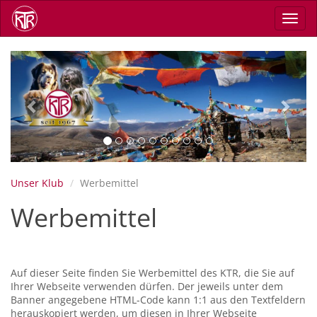
Skip
Toggl
to
navig
main
content
Previous
Next
Unser Klub
Werbemittel
Werbemittel
Auf dieser Seite finden Sie Werbemittel des KTR, die Sie auf
Ihrer Webseite verwenden dürfen. Der jeweils unter dem
Banner angegebene HTML-Code kann 1:1 aus den Textfeldern
herauskopiert werden, um diesen in Ihrer Webseite