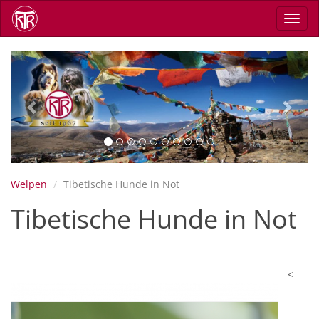
Skip
Toggl
to
navig
main
content
Previous
Next
Welpen
Tibetische Hunde in Not
Tibetische Hunde in Not
<