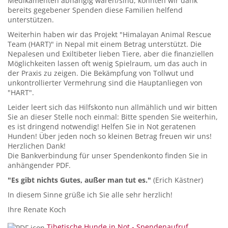
Medikamenten abhängig waren/sind, konnten wir dank
bereits gegebener Spenden diese Familien helfend
unterstützen.
Weiterhin haben wir das Projekt "Himalayan Animal Rescue
Team (HART)" in Nepal mit einem Betrag unterstützt. Die
Nepalesen und Exiltibeter lieben Tiere, aber die finanziellen
Möglichkeiten lassen oft wenig Spielraum, um das auch in
der Praxis zu zeigen. Die Bekämpfung von Tollwut und
unkontrollierter Vermehrung sind die Hauptanliegen von
"HART".
Leider leert sich das Hilfskonto nun allmählich und wir bitten
Sie an dieser Stelle noch einmal: Bitte spenden Sie weiterhin,
es ist dringend notwendig! Helfen Sie in Not geratenen
Hunden! Über jeden noch so kleinen Betrag freuen wir uns!
Herzlichen Dank!
Die Bankverbindung für unser Spendenkonto finden Sie in
anhängender PDF.
"Es gibt nichts Gutes, außer man tut es."
(Erich Kästner)
In diesem Sinne grüße ich Sie alle sehr herzlich!
Ihre Renate Koch
Tibetische Hunde in Not - Spendenaufruf