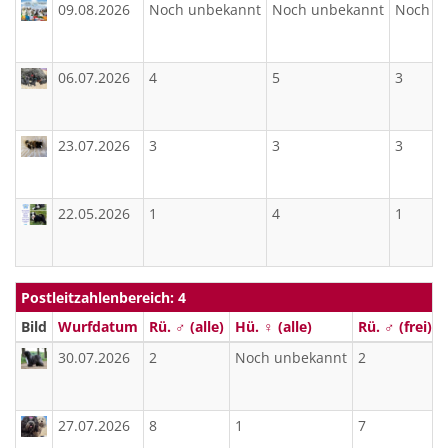
09.08.2026
Noch unbekannt
Noch unbekannt
Noch u
06.07.2026
4
5
3
23.07.2026
3
3
3
22.05.2026
1
4
1
Postleitzahlenbereich: 4
Bild
Wurfdatum
Rü. ♂ (alle)
Hü. ♀ (alle)
Rü. ♂ (frei)
30.07.2026
2
Noch unbekannt
2
27.07.2026
8
1
7