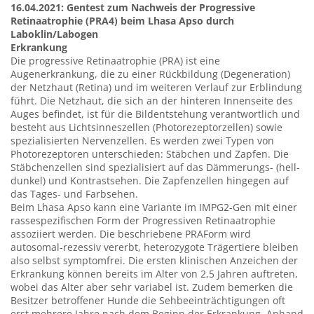
16.04.2021: Gentest zum Nachweis der Progressive
Retinaatrophie (PRA4) beim Lhasa Apso durch
Laboklin/Labogen
Erkrankung
Die progressive Retinaatrophie (PRA) ist eine
Augenerkrankung, die zu einer Rückbildung (Degeneration)
der Netzhaut (Retina) und im weiteren Verlauf zur Erblindung
führt. Die Netzhaut, die sich an der hinteren Innenseite des
Auges befindet, ist für die Bildentstehung verantwortlich und
besteht aus Lichtsinneszellen (Photorezeptorzellen) sowie
spezialisierten Nervenzellen. Es werden zwei Typen von
Photorezeptoren unterschieden: Stäbchen und Zapfen. Die
Stäbchenzellen sind spezialisiert auf das Dämmerungs- (hell-
dunkel) und Kontrastsehen. Die Zapfenzellen hingegen auf
das Tages- und Farbsehen.
Beim Lhasa Apso kann eine Variante im IMPG2-Gen mit einer
rassespezifischen Form der Progressiven Retinaatrophie
assoziiert werden. Die beschriebene PRAForm wird
autosomal-rezessiv vererbt, heterozygote Trägertiere bleiben
also selbst symptomfrei. Die ersten klinischen Anzeichen der
Erkrankung können bereits im Alter von 2,5 Jahren auftreten,
wobei das Alter aber sehr variabel ist. Zudem bemerken die
Besitzer betroffener Hunde die Sehbeeinträchtigungen oft
erst mehrere Jahre nach dem Beginn der Erkrankung. Anhand