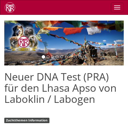
Skip
Toggl
to
navig
main
content
Previous
Next
Neuer DNA Test (PRA)
für den Lhasa Apso von
Laboklin / Labogen
Zuchtthemen Information