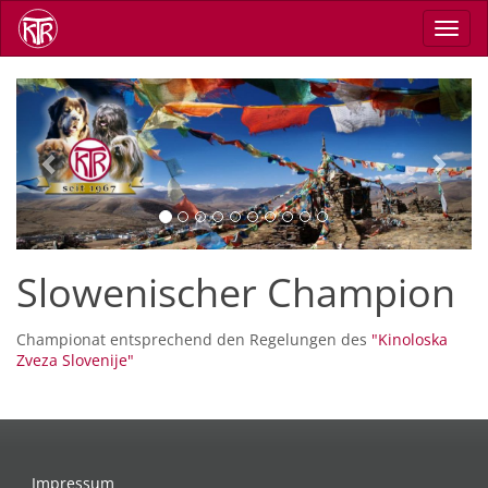
Skip
Toggl
to
navig
main
content
Previous
Next
Slowenischer Champion
Championat entsprechend den Regelungen des
"Kinoloska
Zveza Slovenije"
Impressum