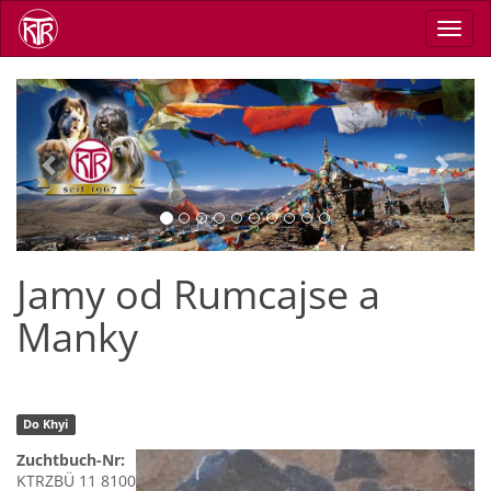
Direkt
Navig
zum
aktiv
Inhalt
Previous
Next
Jamy od Rumcajse a
Manky
Do Khyi
Zuchtbuch-Nr:
KTRZBÜ 11 8100