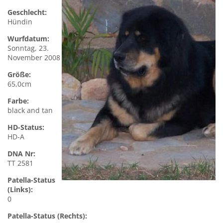
Geschlecht:
Hündin
Wurfdatum:
Sonntag, 23.
November 2008
Größe:
65,0cm
Farbe:
black and tan
HD-Status:
HD-A
DNA Nr:
TT 2581
Patella-Status
(Links):
0
Patella-Status (Rechts):