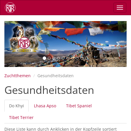
Direkt
Navig
zum
aktiv
Inhalt
Previous
Next
Zuchtthemen
Gesundheitsdaten
Gesundheitsdaten
Primäre
Do Khyi
(aktiver
Lhasa Apso
Tibet Spaniel
Reiter
Reiter)
Tibet Terrier
Diese Liste kann durch Anklicken in der Kopfzeile sortiert