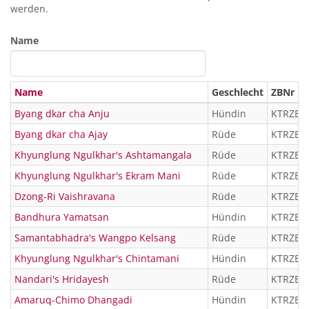
werden.
Name
Name
Geschlecht
ZBNr
Byang dkar cha Anju
Hündin
KTRZB 1
Byang dkar cha Ajay
Rüde
KTRZB 1
Khyunglung Ngulkhar's Ashtamangala
Rüde
KTRZB 1
Khyunglung Ngulkhar's Ekram Mani
Rüde
KTRZB 1
Dzong-Ri Vaishravana
Rüde
KTRZB 0
Bandhura Yamatsan
Hündin
KTRZBÜ 
Samantabhadra's Wangpo Kelsang
Rüde
KTRZB 1
Khyunglung Ngulkhar's Chintamani
Hündin
KTRZB 1
Nandari's Hridayesh
Rüde
KTRZBÜ 
Amaruq-Chimo Dhangadi
Hündin
KTRZBÜ 