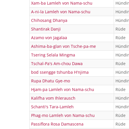
Xam-ba Lamleh von Nama-schu
Hündi
A-ni-la Lamleh von Nama-schu
Hündi
Chihosang Dhanya
Hündi
Shantirak Danji
Rüde
Azamo von Jagalaa
Rüde
Ashima-ba-glan von Tsche-pa-me
Hündi
Tsering Selala Mingma
Hündi
Tschal-Pa's Am-chou Dawa
Rüde
bod ssengge tshunba H'njima
Hündi
Rupa Dhatu Gye-mo
Hündi
Hjam-pa Lamleh von Nama-schu
Rüde
Kalifha vom Ihlerausch
Hündi
Schanti's Tara-Lamleh
Hündi
Phag-mo Lamleh von Nama-schu
Rüde
Passiflora Rosa Damascena
Rüde