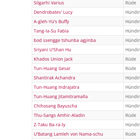
Silgarhi Varius
Rüde
Dendrobates' Lucy
Hündi
A-gleh-Yü's Buffy
Hündi
Tang-la-Su Fabia
Hündi
bod ssengge tshunba agjinba
Hündi
Sriyani U'Shan Hu
Hündi
Khados Union Jack
Rüde
Tun-Huang Gesar
Rüde
Shantirak Achandra
Hündi
Tun-Huang Indrajatra
Hündi
Tun-Huang Jitamitramalla
Hündi
Chihosang Bayuscha
Hündi
Thu-Sangs Amhir-Aladin
Rüde
Z-Taku Ba-ra-ly
Hündi
U'Batang Lamleh von Nama-schu
Rüde