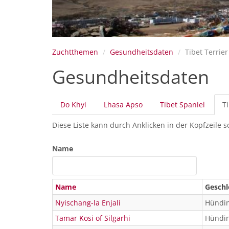
Zuchtthemen
Gesundheitsdaten
Tibet Terrier
Gesundheitsdaten
Primäre
Do Khyi
Lhasa Apso
Tibet Spaniel
Ti
Reiter
Diese Liste kann durch Anklicken in der Kopfzeile s
Name
Name
Geschl
Nyischang-la Enjali
Hündi
Tamar Kosi of Silgarhi
Hündi