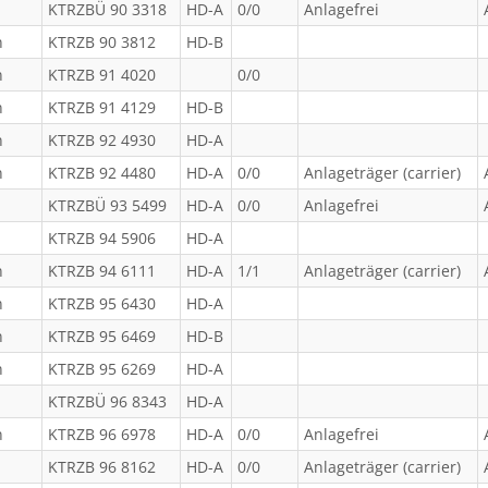
KTRZBÜ 90 3318
HD-A
0/0
Anlagefrei
n
KTRZB 90 3812
HD-B
n
KTRZB 91 4020
0/0
n
KTRZB 91 4129
HD-B
n
KTRZB 92 4930
HD-A
n
KTRZB 92 4480
HD-A
0/0
Anlageträger (carrier)
KTRZBÜ 93 5499
HD-A
0/0
Anlagefrei
KTRZB 94 5906
HD-A
n
KTRZB 94 6111
HD-A
1/1
Anlageträger (carrier)
n
KTRZB 95 6430
HD-A
n
KTRZB 95 6469
HD-B
n
KTRZB 95 6269
HD-A
KTRZBÜ 96 8343
HD-A
n
KTRZB 96 6978
HD-A
0/0
Anlagefrei
KTRZB 96 8162
HD-A
0/0
Anlageträger (carrier)