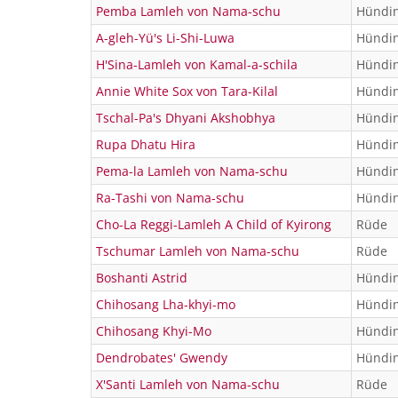
Pemba Lamleh von Nama-schu
Hündi
A-gleh-Yü's Li-Shi-Luwa
Hündi
H'Sina-Lamleh von Kamal-a-schila
Hündi
Annie White Sox von Tara-Kilal
Hündi
Tschal-Pa's Dhyani Akshobhya
Hündi
Rupa Dhatu Hira
Hündi
Pema-la Lamleh von Nama-schu
Hündi
Ra-Tashi von Nama-schu
Hündi
Cho-La Reggi-Lamleh A Child of Kyirong
Rüde
Tschumar Lamleh von Nama-schu
Rüde
Boshanti Astrid
Hündi
Chihosang Lha-khyi-mo
Hündi
Chihosang Khyi-Mo
Hündi
Dendrobates' Gwendy
Hündi
X'Santi Lamleh von Nama-schu
Rüde