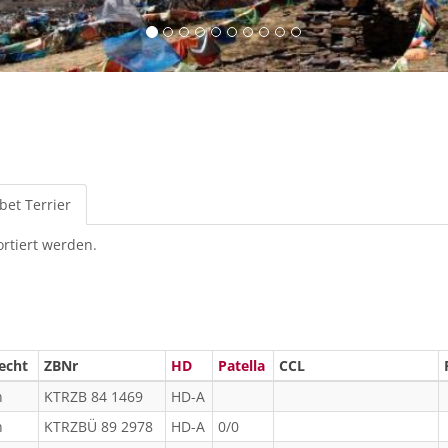
bet Terrier
(aktiver
Reiter)
ortiert werden.
echt
ZBNr
HD
Patella
CCL
n
KTRZB 84 1469
HD-A
n
KTRZBÜ 89 2978
HD-A
0/0