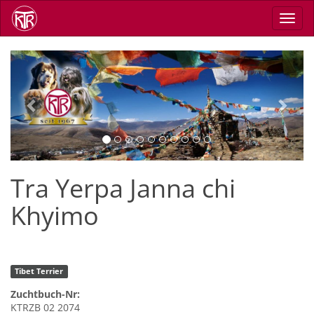
Direkt
Navig
zum
aktiv
Inhalt
Previous
Next
Tra Yerpa Janna chi
Khyimo
Tibet Terrier
Zuchtbuch-Nr:
KTRZB 02 2074