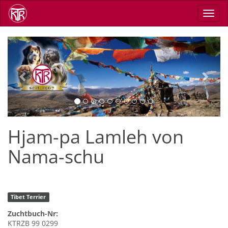
Direkt
Navig
zum
aktiv
Inhalt
Previous
Next
Hjam-pa Lamleh von
Nama-schu
Tibet Terrier
Zuchtbuch-Nr:
KTRZB 99 0299