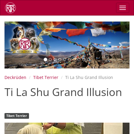
Direkt
Navig
zum
aktiv
Inhalt
Previous
Next
Deckrüden
Tibet Terrier
Ti La Shu Grand Illusion
Ti La Shu Grand Illusion
Tibet Terrier