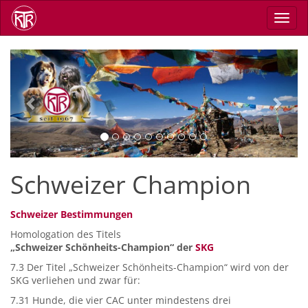
Direkt
Navig
zum
aktiv
Inhalt
Previous
Next
Schweizer Champion
Schweizer Bestimmungen
Homologation des Titels
„Schweizer Schönheits-Champion“ der
SKG
7.3 Der Titel „Schweizer Schönheits-Champion“ wird von der
SKG verliehen und zwar für:
7.31 Hunde, die vier CAC unter mindestens drei