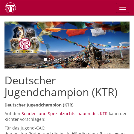
Direkt
Navig
zum
aktiv
Inhalt
Previous
Next
Deutscher
Jugendchampion (KTR)
Deutscher Jugendchampion (KTR)
Auf den
Sonder- und Spezialzuchtschauen des KTR
kann der
Richter vorschlagen:
Für das Jugend-CAC:
den besten Rüden und die beste Hündin einer Rasse, wenn