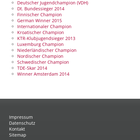
Deutscher Jugendchampion (VDH)
Dt. Bundessieger 2014
Finnischer Champion
German Winner 2015
Internationaler Champion
Kroatischer Champion
KTR-Klubjugendsieger 2013
Luxemburg Champion
Niederländischer Champion
Nordischer Champion
Schwedischer Champion
TDE-Skar 2014
Winner Amsterdam 2014
Impressum
Datenschutz
Kontakt
Sitemap