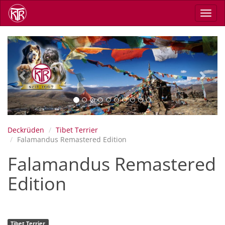
Direkt
Navig
zum
aktiv
Inhalt
Previous
Next
Deckrüden
Tibet Terrier
Falamandus Remastered Edition
Falamandus Remastered
Edition
Tibet Terrier