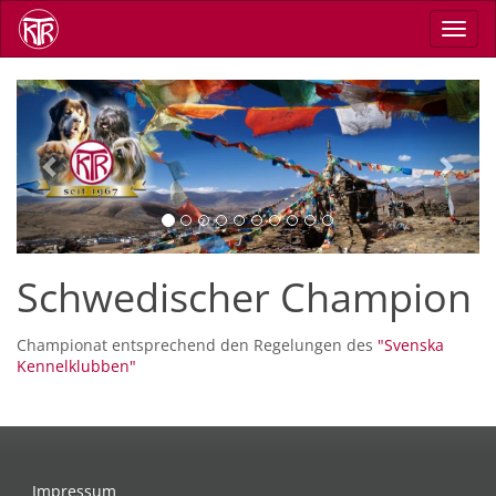
Direkt
Navig
zum
aktiv
Inhalt
Previous
Next
Schwedischer Champion
Championat entsprechend den Regelungen des
"Svenska
Kennelklubben"
Impressum