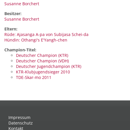
Susanne Borchert
Besitzer:
Susanne Borchert
Eltern:
Rüde: Ajasanga A-pa von Subijasa Schei-da
Hündin: Othangi's E'Yangh-chen
Champion-Titel:
Deutscher Champion (KTR)
Deutscher Champion (VDH)
Deutscher Jugendchampion (KTR)
KTR-Klubjugendsieger 2010
TDE-Skar-mo 2011
Impressum
Datenschutz
Kontakt