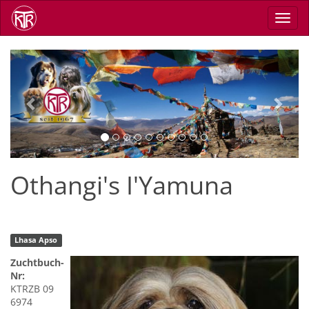
Direkt
Navig
zum
aktiv
Inhalt
Previous
Next
Othangi's I'Yamuna
Lhasa Apso
Zuchtbuch-
Nr:
KTRZB 09
6974