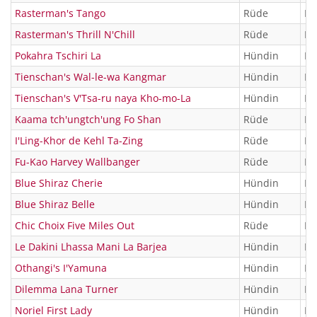
Rasterman's Tango
Rüde
KT
Rasterman's Thrill N'Chill
Rüde
KT
Pokahra Tschiri La
Hündin
KT
Tienschan's Wal-le-wa Kangmar
Hündin
KT
Tienschan's V'Tsa-ru naya Kho-mo-La
Hündin
KT
Kaama tch'ungtch'ung Fo Shan
Rüde
KT
I'Ling-Khor de Kehl Ta-Zing
Rüde
KT
Fu-Kao Harvey Wallbanger
Rüde
KT
Blue Shiraz Cherie
Hündin
KT
Blue Shiraz Belle
Hündin
KT
Chic Choix Five Miles Out
Rüde
KT
Le Dakini Lhassa Mani La Barjea
Hündin
KT
Othangi's I'Yamuna
Hündin
KT
Dilemma Lana Turner
Hündin
KT
Noriel First Lady
Hündin
KT