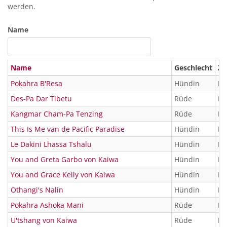
werden.
Name
Name
Geschlecht
ZB
Pokahra B'Resa
Hündin
KT
Des-Pa Dar Tibetu
Rüde
KT
Kangmar Cham-Pa Tenzing
Rüde
KT
This Is Me van de Pacific Paradise
Hündin
KT
Le Dakini Lhassa Tshalu
Hündin
KT
You and Greta Garbo von Kaiwa
Hündin
KT
You and Grace Kelly von Kaiwa
Hündin
KT
Othangi's Nalin
Hündin
KT
Pokahra Ashoka Mani
Rüde
KT
U'tshang von Kaiwa
Rüde
KT