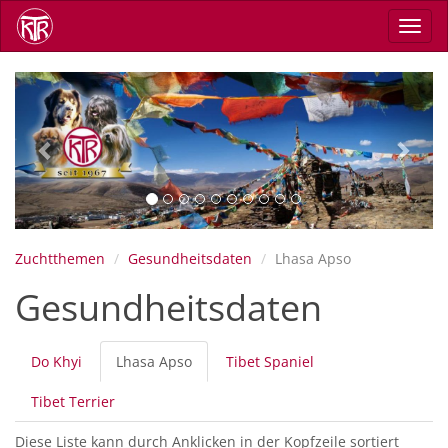
Skip
Toggl
to
navig
main
content
Previous
Next
Zuchtthemen
Gesundheitsdaten
Lhasa Apso
Gesundheitsdaten
Primary
Do Khyi
Lhasa Apso
(active
Tibet Spaniel
tabs
tab)
Tibet Terrier
Diese Liste kann durch Anklicken in der Kopfzeile sortiert