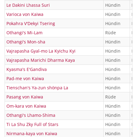
Le Dakini Lhassa Suri
Hündin
KT
Varioca von Kaiwa
Hündin
KT
Pokahra V'Dekyi Tsering
Hündin
KT
Othangi's Mi-Lam
Rüde
KT
Othangi's Mon-sha
Hündin
KT
Vajrapasha Gyal-mo La Kyichu Kyi
Hündin
KT
Vajrapasha Marichi Dharma Kaya
Hündin
KT
Kyasma's E'Gandiva
Hündin
KT
Pad-me von Kaiwa
Hündin
KT
Tienschan's Ya-zun shönpa La
Hündin
KT
Pasang von Kaiwa
Rüde
KT
Om-kara von Kaiwa
Hündin
KT
Othangi's Lhamo-Shima
Hündin
KT
Ti La Shu Zky Full of Stars
Hündin
KT
Nirmana-kaya von Kaiwa
Hündin
KT