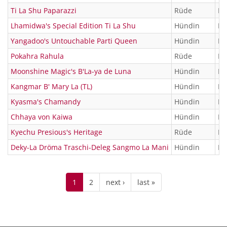
Ti La Shu Paparazzi
Rüde
KT
Lhamidwa's Special Edition Ti La Shu
Hündin
KT
Yangadoo's Untouchable Parti Queen
Hündin
KT
Pokahra Rahula
Rüde
KT
Moonshine Magic's B'La-ya de Luna
Hündin
KT
Kangmar B' Mary La (TL)
Hündin
KT
Kyasma's Chamandy
Hündin
KT
Chhaya von Kaiwa
Hündin
KT
Kyechu Presious's Heritage
Rüde
KT
Deky-La Dröma Traschi-Deleg Sangmo La Mani
Hündin
KT
1
2
next ›
last »