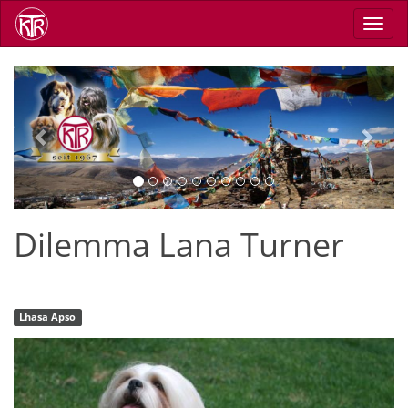
Direkt
Navig
zum
aktiv
Inhalt
Previous
Next
Dilemma Lana Turner
Lhasa Apso