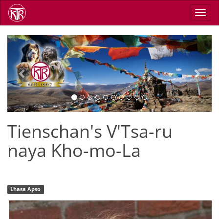
Direkt
Navig
zum
aktiv
Inhalt
Previous
Next
Tienschan's V'Tsa-ru
naya Kho-mo-La
Lhasa Apso