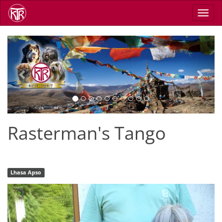
Direkt
Navig
zum
aktiv
Inhalt
Previous
Next
Rasterman's Tango
Lhasa Apso