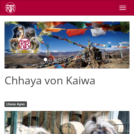
Direkt
Navig
zum
aktiv
Inhalt
Previous
Next
Chhaya von Kaiwa
Lhasa Apso